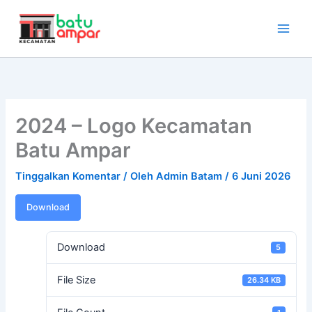
Lewati
ke
konten
2024 – Logo Kecamatan
Batu Ampar
Tinggalkan Komentar
/ Oleh
Admin Batam
/
6 Juni 2026
Download
Download
5
File Size
26.34 KB